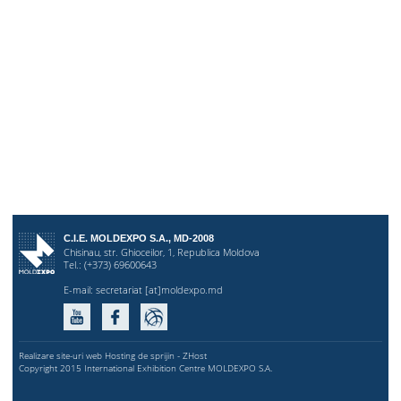
C.I.E. MOLDEXPO S.A., MD-2008
Chisinau, str. Ghioceilor, 1, Republica Moldova
Tel.: (+373) 69600643
E-mail:
secretariat [at]moldexpo.md
Realizare site-uri web Hosting de sprijin - ZHost
Copyright 2015 International Exhibition Centre MOLDEXPO S.A.