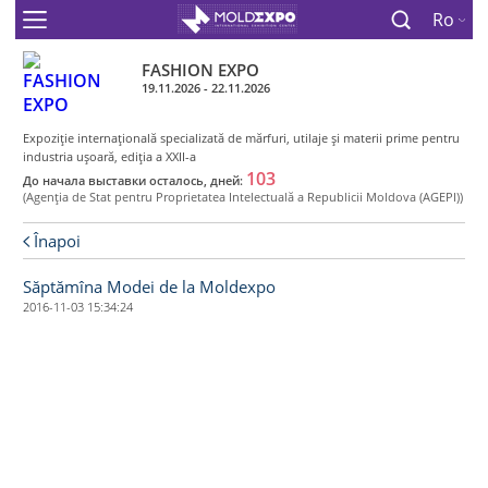
Ro
FASHION EXPO
19.11.2026 - 22.11.2026
Expoziţie internaţională specializată de mărfuri, utilaje şi materii prime pentru
industria uşoară, ediţia a XXII-a
103
До начала выставки осталось, дней:
(Agenţia de Stat pentru Proprietatea Intelectuală a Republicii Moldova (AGEPI))
Înapoi
Săptămîna Modei de la Moldexpo
2016-11-03 15:34:24