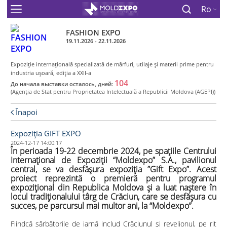
Ro
FASHION EXPO
19.11.2026 - 22.11.2026
Expoziţie internaţională specializată de mărfuri, utilaje şi materii prime pentru
industria uşoară, ediţia a XXII-a
104
До начала выставки осталось, дней:
(Agenţia de Stat pentru Proprietatea Intelectuală a Republicii Moldova (AGEPI))
Înapoi
Expoziția GIFT EXPO
2024-12-17 14:00:17
În perioada 19-22 decembrie 2024, pe spațiile Centrului
Internațional de Expoziții “Moldexpo” S.A., pavilionul
central, se va desfășura expoziția ”Gift Expo”. Acest
proiect reprezintă o premieră pentru programul
expozițional din Republica Moldova și a luat naștere în
locul tradiționalului târg de Crăciun, care se desfășura cu
succes, pe parcursul mai multor ani, la “Moldexpo”.
Fiindcă sărbătorile de iarnă includ Crăciunul și revelionul, pe rit