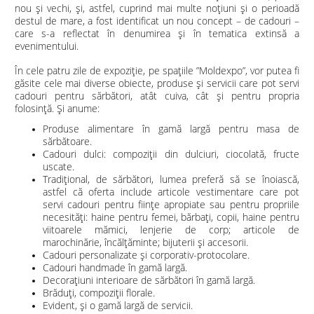
nou și vechi, și, astfel, cuprind mai multe noțiuni și o perioadă
destul de mare, a fost identificat un nou concept – de cadouri –
care s-a reflectat în denumirea și în tematica extinsă a
evenimentului.
În cele patru zile de expoziție, pe spațiile ”Moldexpo”, vor putea fi
găsite cele mai diverse obiecte, produse și servicii care pot servi
cadouri pentru sărbători, atât cuiva, cât și pentru propria
folosință. Și anume:
Produse alimentare în gamă largă pentru masa de
sărbătoare.
Cadouri dulci: compoziții din dulciuri, ciocolată, fructe
uscate.
Tradițional, de sărbători, lumea preferă să se înoiască,
astfel că oferta include articole vestimentare care pot
servi cadouri pentru ființe apropiate sau pentru propriile
necesități: haine pentru femei, bărbați, copii, haine pentru
viitoarele mămici, lenjerie de corp; articole de
marochinărie, încălțăminte; bijuterii și accesorii.
Cadouri personalizate și corporativ-protocolare.
Cadouri handmade în gamă largă.
Decorațiuni interioare de sărbători în gamă largă.
Brăduți, compoziții florale.
Evident, și o gamă largă de servicii.