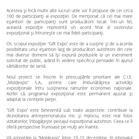
Acestea și încă multe alte lucruri utile vor fi propuse de cei circa
100 de participanți ai expoziției. De menționat că cel mai mare
eșantion de participanți sunt producătorii locali. Într-un fel,
această expoziție reprezintă un acord final al sezonului
expozițional și întrunește cei mai fideli participanți.
Or, scopul expoziției ”Gift Expo” este de a susține și de a acorda
posibilitate unui eșantion larg de producători autohtoni din cele
mai diverse domenii să își expună produsele la un eveniment
solicitat de public, având în vedere specificul perioadei în ajunul
sărbătorilor de iarnă.
Noul proiect se înscrie în preocupările prioritare ale C.I.E.
„Moldexpo” S.A., printre care îmbunătățirea activității
expoziționale întru susținerea ramurilor economiei naționale.
Astfel că, programul expozițional este permanent ajustat și
adaptat la cerințele pieței.
”Gift Expo” este binevenită sub toate aspectele: contribuie la
dezvoltarea antreprenoriatului mic și mijlociu, este real folos
vizitatorilor, înbogățește peisajul expozițional autohton. Ceea ce îi
oferă perspective frumoase pe mulți ani înainte.
Vă așteptăm la ”Moldexpo” între 19-22 decembrie, în intervalul